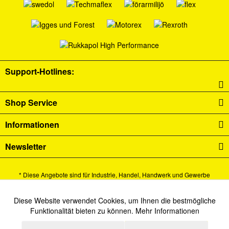
Support-Hotlines:
Shop Service
Informationen
Newsletter
* Diese Angebote sind für Industrie, Handel, Handwerk und Gewerbe
bestimmt.
Alle Preise verstehen sich zzgl. Mehrwertsteuer und
Versandkosten
und ggf.
Diese Website verwendet Cookies, um Ihnen die bestmögliche
Aktiv
Funktionale
Funktionalität bieten zu können.
Mehr Informationen
Nachnahmegebühren, wenn nicht anders beschrieben.