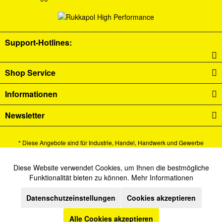
Support-Hotlines:
Shop Service
Informationen
Newsletter
* Diese Angebote sind für Industrie, Handel, Handwerk und Gewerbe
bestimmt.
Alle Preise verstehen sich zzgl. Mehrwertsteuer und
Versandkosten
und ggf.
Diese Website verwendet Cookies, um Ihnen die bestmögliche
Aktiv
Funktionale
Funktionalität bieten zu können.
Mehr Informationen
Nachnahmegebühren, wenn nicht anders beschrieben.
Datenschutzeinstellungen
Cookies akzeptieren
Inaktiv
Cookie-Einstellungen
Newsletter
Kontakt
Marketing
Versand und Zahlungsbedingungen
Datenschutz
AGB
Alle Cookies akzeptieren