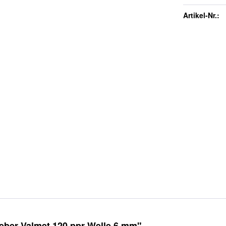
Artikel-Nr.:
ber Valmet 120 ppr Welle 6 mm"