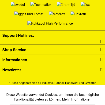
Support-Hotlines:
Shop Service
Informationen
Newsletter
* Diese Angebote sind für Industrie, Handel, Handwerk und Gewerbe
bestimmt.
Alle Preise verstehen sich zzgl. Mehrwertsteuer und
Versandkosten
und ggf.
Diese Website verwendet Cookies, um Ihnen die bestmögliche
Aktiv
Funktionale
Funktionalität bieten zu können.
Mehr Informationen
Nachnahmegebühren, wenn nicht anders beschrieben.