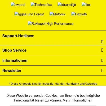
Support-Hotlines:
Shop Service
Informationen
Newsletter
* Diese Angebote sind für Industrie, Handel, Handwerk und Gewerbe
bestimmt.
Alle Preise verstehen sich zzgl. Mehrwertsteuer und
Versandkosten
und ggf.
Diese Website verwendet Cookies, um Ihnen die bestmögliche
Aktiv
Funktionale
Funktionalität bieten zu können.
Mehr Informationen
Nachnahmegebühren, wenn nicht anders beschrieben.