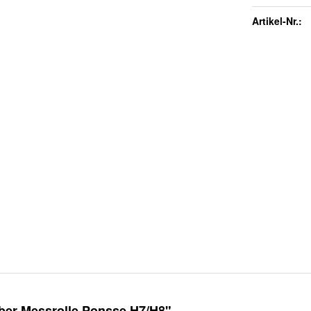
Artikel-Nr.:
ber Messrolle Ponsse H7/H8"