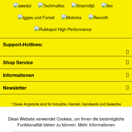
Support-Hotlines:
Shop Service
Informationen
Newsletter
* Diese Angebote sind für Industrie, Handel, Handwerk und Gewerbe
bestimmt.
Alle Preise verstehen sich zzgl. Mehrwertsteuer und
Versandkosten
und ggf.
Diese Website verwendet Cookies, um Ihnen die bestmögliche
Aktiv
Funktionale
Funktionalität bieten zu können.
Mehr Informationen
Nachnahmegebühren, wenn nicht anders beschrieben.