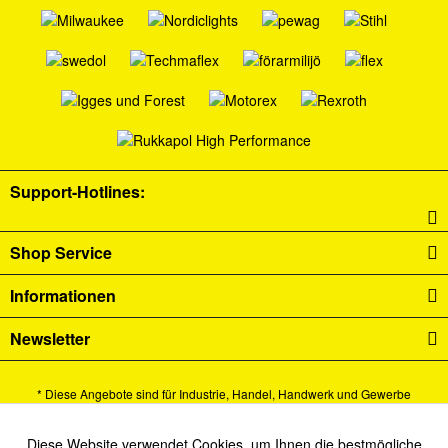
Support-Hotlines:
Shop Service
Informationen
Newsletter
* Diese Angebote sind für Industrie, Handel, Handwerk und Gewerbe
bestimmt.
Alle Preise verstehen sich zzgl. Mehrwertsteuer und
Versandkosten
und ggf.
Diese Website verwendet Cookies, um Ihnen die bestmögliche
Aktiv
Funktionale