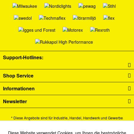
Support-Hotlines:
Shop Service
Informationen
Newsletter
* Diese Angebote sind für Industrie, Handel, Handwerk und Gewerbe
bestimmt.
Alle Preise verstehen sich zzgl. Mehrwertsteuer und
Versandkosten
und ggf.
Diese Website verwendet Cookies, um Ihnen die bestmögliche
Aktiv
Funktionale