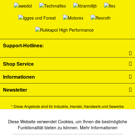
Support-Hotlines:
Shop Service
Informationen
Newsletter
* Diese Angebote sind für Industrie, Handel, Handwerk und Gewerbe
bestimmt.
Alle Preise verstehen sich zzgl. Mehrwertsteuer und
Versandkosten
und ggf.
Diese Website verwendet Cookies, um Ihnen die bestmögliche
Aktiv
Funktionale
Funktionalität bieten zu können.
Mehr Informationen
Nachnahmegebühren, wenn nicht anders beschrieben.