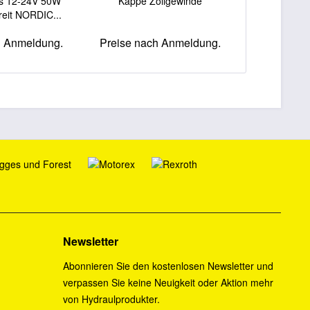
s 12-24V 50W
Kappe Zollgewinde
Stopfen
reit NORDIC...
h Anmeldung.
Preise nach Anmeldung.
Preise na
Newsletter
Abonnieren Sie den kostenlosen Newsletter und
verpassen Sie keine Neuigkeit oder Aktion mehr
von Hydraulprodukter.