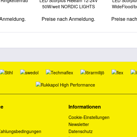
 Ringkettenrad
LED Scorpius HiBeam 12-24V
LED Scorpiu
50W/weit NORDIC LIGHTS
WideFlood/b
 Anmeldung.
Preise nach Anmeldung.
Preise nac
ce
Informationen
Cookie-Einstellungen
Newsletter
Zahlungsbedingungen
Datenschutz