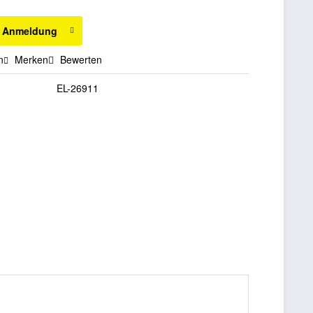
h Anmeldung
n
Merken
Bewerten
EL-26911