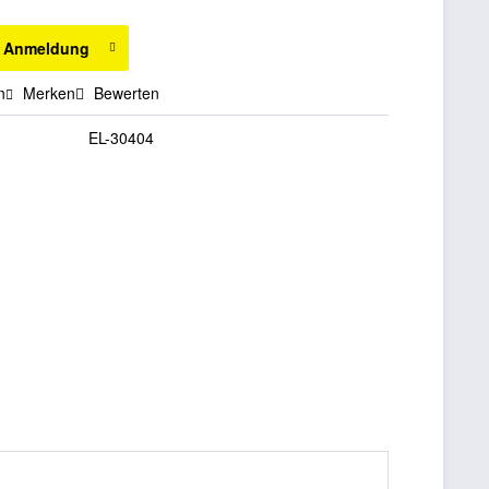
h Anmeldung
n
Merken
Bewerten
EL-30404