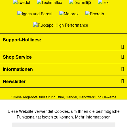
Support-Hotlines:
Shop Service
Informationen
Newsletter
* Diese Angebote sind für Industrie, Handel, Handwerk und Gewerbe
bestimmt.
Alle Preise verstehen sich zzgl. Mehrwertsteuer und
Versandkosten
und ggf.
Diese Website verwendet Cookies, um Ihnen die bestmögliche
Aktiv
Funktionale
Funktionalität bieten zu können.
Mehr Informationen
Nachnahmegebühren, wenn nicht anders beschrieben.