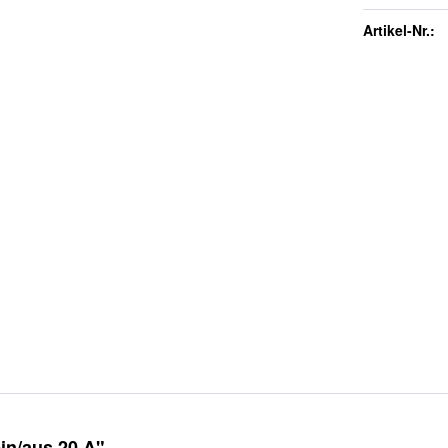
Artikel-Nr.:
in/aus 20 A"