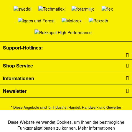
Support-Hotlines:
Shop Service
Informationen
Newsletter
* Diese Angebote sind für Industrie, Handel, Handwerk und Gewerbe
bestimmt.
Alle Preise verstehen sich zzgl. Mehrwertsteuer und
Versandkosten
und ggf.
Diese Website verwendet Cookies, um Ihnen die bestmögliche
Aktiv
Funktionale
Funktionalität bieten zu können.
Mehr Informationen
Nachnahmegebühren, wenn nicht anders beschrieben.