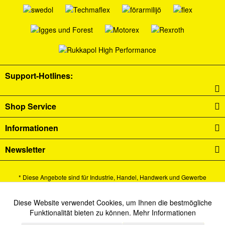
Support-Hotlines:
Shop Service
Informationen
Newsletter
* Diese Angebote sind für Industrie, Handel, Handwerk und Gewerbe
bestimmt.
Alle Preise verstehen sich zzgl. Mehrwertsteuer und
Versandkosten
und ggf.
Diese Website verwendet Cookies, um Ihnen die bestmögliche
Aktiv
Funktionale
Funktionalität bieten zu können.
Mehr Informationen
Nachnahmegebühren, wenn nicht anders beschrieben.