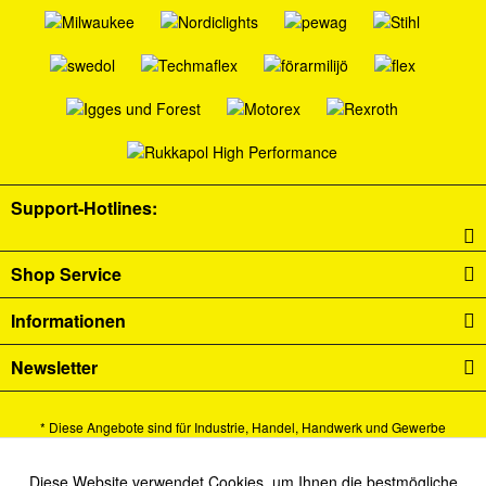
Support-Hotlines:
Shop Service
Informationen
Newsletter
* Diese Angebote sind für Industrie, Handel, Handwerk und Gewerbe
bestimmt.
Alle Preise verstehen sich zzgl. Mehrwertsteuer und
Versandkosten
und ggf.
Diese Website verwendet Cookies, um Ihnen die bestmögliche
Aktiv
Funktionale