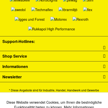
Support-Hotlines:
Shop Service
Informationen
Newsletter
* Diese Angebote sind für Industrie, Handel, Handwerk und Gewerbe
bestimmt.
Alle Preise verstehen sich zzgl. Mehrwertsteuer und
Versandkosten
und ggf.
Diese Website verwendet Cookies, um Ihnen die bestmögliche
Aktiv
Funktionale
Funktionalität bieten zu können.
Mehr Informationen
Nachnahmegebühren, wenn nicht anders beschrieben.