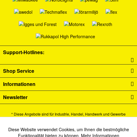
Support-Hotlines:
Shop Service
Informationen
Newsletter
* Diese Angebote sind für Industrie, Handel, Handwerk und Gewerbe
bestimmt.
Alle Preise verstehen sich zzgl. Mehrwertsteuer und
Versandkosten
und ggf.
Diese Website verwendet Cookies, um Ihnen die bestmögliche
Aktiv
Funktionale
Funktionalität bieten zu können.
Mehr Informationen
Nachnahmegebühren, wenn nicht anders beschrieben.