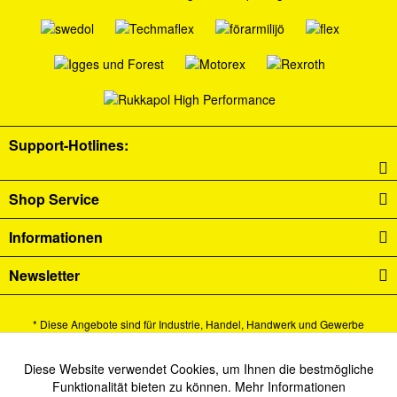
Support-Hotlines:
Shop Service
Informationen
Newsletter
* Diese Angebote sind für Industrie, Handel, Handwerk und Gewerbe
bestimmt.
Alle Preise verstehen sich zzgl. Mehrwertsteuer und
Versandkosten
und ggf.
Diese Website verwendet Cookies, um Ihnen die bestmögliche
Aktiv
Funktionale
Funktionalität bieten zu können.
Mehr Informationen
Nachnahmegebühren, wenn nicht anders beschrieben.