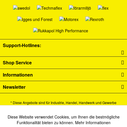
Support-Hotlines:
Shop Service
Informationen
Newsletter
* Diese Angebote sind für Industrie, Handel, Handwerk und Gewerbe
bestimmt.
Alle Preise verstehen sich zzgl. Mehrwertsteuer und
Versandkosten
und ggf.
Diese Website verwendet Cookies, um Ihnen die bestmögliche
Aktiv
Funktionale
Funktionalität bieten zu können.
Mehr Informationen
Nachnahmegebühren, wenn nicht anders beschrieben.