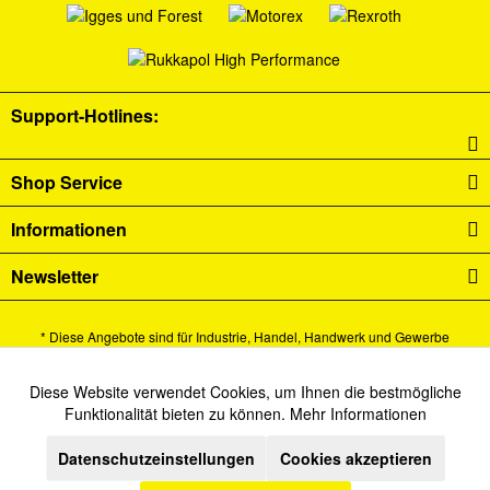
Support-Hotlines:
Shop Service
Informationen
Newsletter
* Diese Angebote sind für Industrie, Handel, Handwerk und Gewerbe
bestimmt.
Alle Preise verstehen sich zzgl. Mehrwertsteuer und
Versandkosten
und ggf.
Diese Website verwendet Cookies, um Ihnen die bestmögliche
Aktiv
Funktionale
Funktionalität bieten zu können.
Mehr Informationen
Nachnahmegebühren, wenn nicht anders beschrieben.
Datenschutzeinstellungen
Cookies akzeptieren
Inaktiv
Cookie-Einstellungen
Newsletter
Kontakt
Marketing