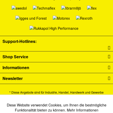
Support-Hotlines:
Shop Service
Informationen
Newsletter
* Diese Angebote sind für Industrie, Handel, Handwerk und Gewerbe
bestimmt.
Alle Preise verstehen sich zzgl. Mehrwertsteuer und
Versandkosten
und ggf.
Diese Website verwendet Cookies, um Ihnen die bestmögliche
Aktiv
Funktionale
Funktionalität bieten zu können.
Mehr Informationen
Nachnahmegebühren, wenn nicht anders beschrieben.