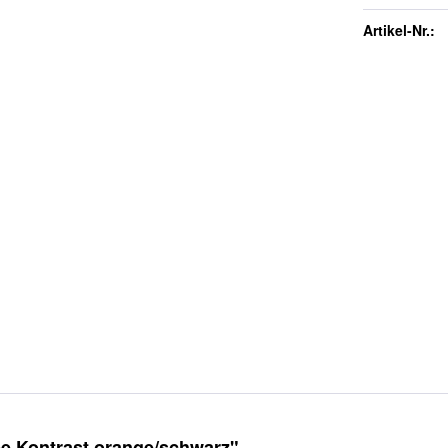
Artikel-Nr.:
e Kontrast orange/schwarz"