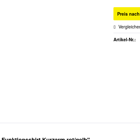
Preis nac
Vergleiche
Artikel-Nr.:
 Funktionsshirt Kurzarm rot/gelb"