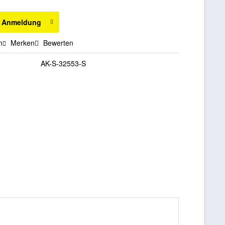
h Anmeldung
n
Merken
Bewerten
AK-S-32553-S