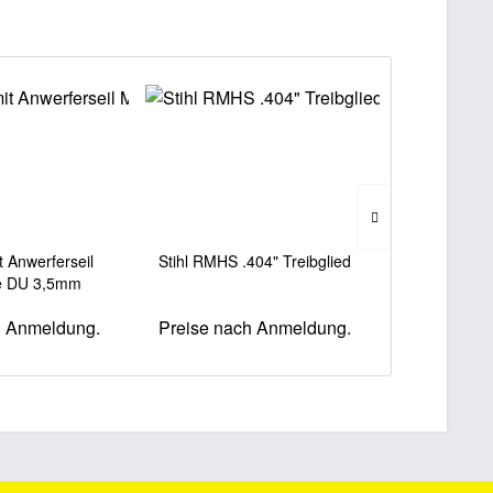
it Anwerferseil
Stihl RMHS .404" Treibglied
Stihl RMHS .
e DU 3,5mm
h Anmeldung.
Preise nach Anmeldung.
Preise na