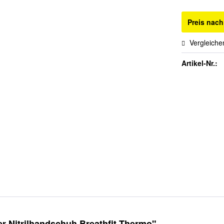
Preis nac
Vergleiche
Artikel-Nr.:
 Nitrilhandschuh Breathfit Thermo"