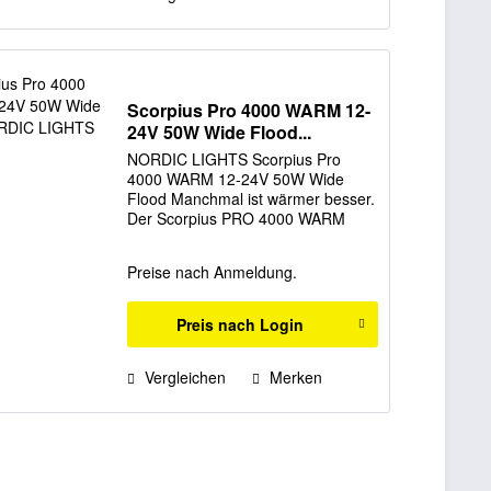
Scorpius Pro 4000 WARM 12-
24V 50W Wide Flood...
NORDIC LIGHTS Scorpius Pro
4000 WARM 12-24V 50W Wide
Flood Manchmal ist wärmer besser.
Der Scorpius PRO 4000 WARM
überzeugt mit einer Farbtemperatur
von 3000 K – ideal für alle, die in
Preise nach Anmeldung.
wärmerem Licht arbeiten möchten.
Zum Vergleich: Alle...
Preis nach Login
Vergleichen
Merken