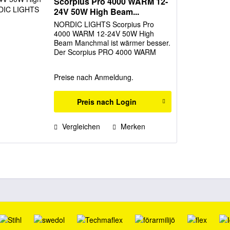
Scorpius Pro 4000 WARM 12-
24V 50W High Beam...
NORDIC LIGHTS Scorpius Pro
4000 WARM 12-24V 50W High
Beam Manchmal ist wärmer besser.
Der Scorpius PRO 4000 WARM
überzeugt mit einer Farbtemperatur
von 3000 K – ideal für alle, die in
Preise nach Anmeldung.
wärmerem Licht arbeiten möchten.
Zum Vergleich: Alle...
Preis nach Login
Vergleichen
Merken