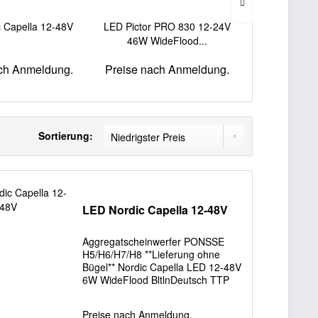
 Capella 12-48V
LED Pictor PRO 830 12-24V
Scorpius Pro
46W WideFlood...
24V 50W W
ch Anmeldung.
Preise nach Anmeldung.
Preise nac
Sortierung:
LED Nordic Capella 12-48V
Aggregatscheinwerfer PONSSE
H5/H6/H7/H8 **Lieferung ohne
Bügel** Nordic Capella LED 12-48V
6W WideFlood BltlnDeutsch TTP
Der Arbeitsscheinwerfer Nordic
CAPELLA LED N10 ist äußerst
Preise nach Anmeldung.