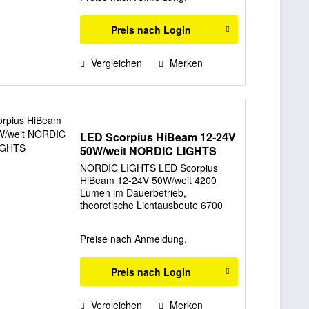
kompakt und ist sehr leicht. Diese
Arbeitsleuchte kann an...
Preis nach Login
Vergleichen
Merken
LED Scorpius HiBeam 12-24V
50W/weit NORDIC LIGHTS
NORDIC LIGHTS LED Scorpius
HiBeam 12-24V 50W/weit 4200
Lumen im Dauerbetrieb,
theoretische Lichtausbeute 6700
Lumen Hersteller: NordicLights
Preise nach Anmeldung.
Preis nach Login
Vergleichen
Merken