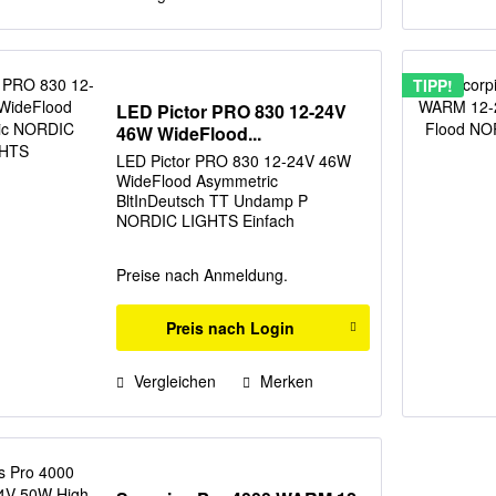
TIPP!
LED Pictor PRO 830 12-24V
46W WideFlood...
LED Pictor PRO 830 12-24V 46W
WideFlood Asymmetric
BltInDeutsch TT Undamp P
NORDIC LIGHTS Einfach
umdrehen! Diese
anpassungsfähige Leuchte ist dank
Preise nach Anmeldung.
des intelligenten Designs des
robusten U-Bügels um 180°
schwenkbar. Der Pictor PRO 830...
Preis nach Login
Vergleichen
Merken