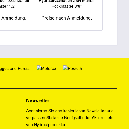
auch 2SN Manuli
Hydraulikschlauch 2SN Manuli
90° kompakt 
ster 1/2"
Rockmaster 3/8"
h Anmeldung.
Preise nach Anmeldung.
Preise na
Newsletter
Abonnieren Sie den kostenlosen Newsletter und
verpassen Sie keine Neuigkeit oder Aktion mehr
von Hydraulprodukter.