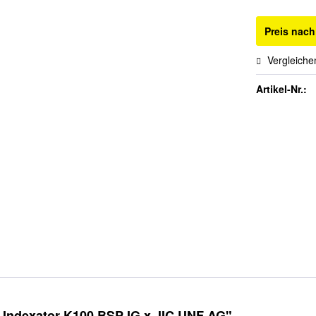
Preis nac
Vergleiche
Artikel-Nr.:
 Indexator K100 BSP IG x JIC UNF AG"