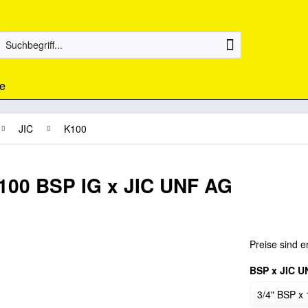
e
JIC
K100
100 BSP IG x JIC UNF AG
Preise sind e
BSP x JIC U