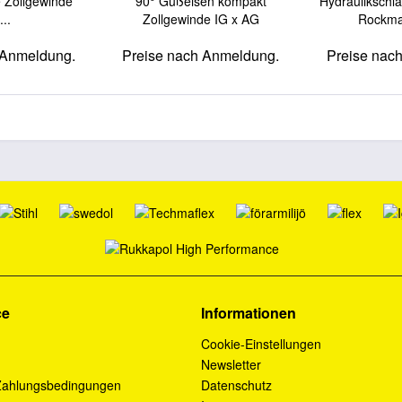
 Zollgewinde
90° Gußeisen kompakt
Hydraulikschl
...
Zollgewinde IG x AG
Rockma
 Anmeldung.
Preise nach Anmeldung.
Preise nac
ce
Informationen
Cookie-Einstellungen
Newsletter
Zahlungsbedingungen
Datenschutz