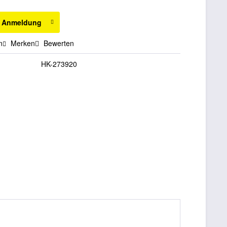
h Anmeldung
n
Merken
Bewerten
HK-273920