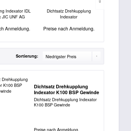
ng Indexator IDL
Dichtsatz Drehkupplung
Drehkupplung
x JIC UNF AG
Indexator
UNF
ch Anmeldung.
Preise nach Anmeldung.
Preise nac
Sortierung:
Dichtsatz Drehkupplung
Indexator K100 BSP Gewinde
Dichtsatz Drehkupplung Indexator
K100 BSP Gewinde
Preise nach Anmeldung.