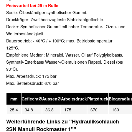
Preisvorteil bei 25 m Rolle
Seele: Ölbeständiger synthetischer Gummi.
Druckträger: Zwei hochzugfeste Stahldrahtgeflechte.
Decke: Synthetischer Gummi mit hoher Temperatur-, Ozon- und
Wetterbeständigkeit.
Dauerbetrieb: - 40°C / + 100°C; max. Betriebstemperatur
125°C.
Empfohlene Medien: Mineralöl, Wasser, Öl auf Polyglykolbasis,
Synthetik-Esterbasis Wasser-/Ölemulsionen Rapsöl, Diesel (bis
93°C).
Max. Arbeitsdruck: 175 bar
Max. Betriebsdruck: 670 bar
mm
GeflechtØ
AussenØ
Arbeitsdruck
Platzdruck
Biegeradiu
25,4
34,8
36,8
175
670
160
Weiterführende Links zu "Hydraulikschlauch
2SN Manuli Rockmaster 1""