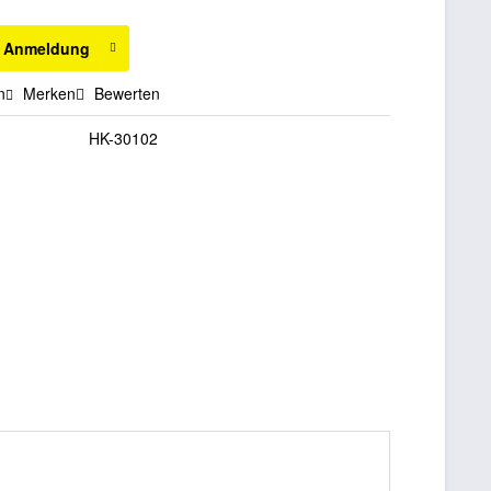
h Anmeldung
n
Merken
Bewerten
HK-30102