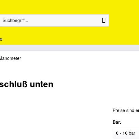
e
Manometer
schluß unten
Preise sind e
Bar: