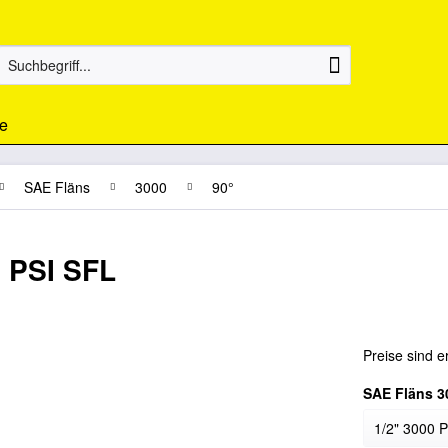
e
SAE Fläns
3000
90°
 PSI SFL
Preise sind e
SAE Fläns 3