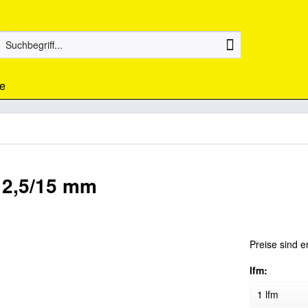
e
12,5/15 mm
Preise sind e
lfm: