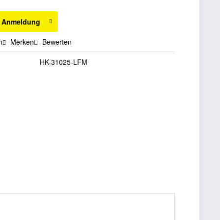
h Anmeldung
n
Merken
Bewerten
HK-31025-LFM