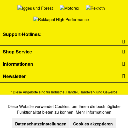
Support-Hotlines:
Shop Service
Informationen
Newsletter
* Diese Angebote sind für Industrie, Handel, Handwerk und Gewerbe
bestimmt.
Alle Preise verstehen sich zzgl. Mehrwertsteuer und
Versandkosten
und ggf.
Diese Website verwendet Cookies, um Ihnen die bestmögliche
Aktiv
Funktionale
Funktionalität bieten zu können.
Mehr Informationen
Nachnahmegebühren, wenn nicht anders beschrieben.
Datenschutzeinstellungen
Cookies akzeptieren
Inaktiv
Cookie-Einstellungen
Newsletter
Kontakt
Marketing