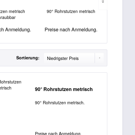
tzen metrisch
90° Rohrstutzen metrisch
Nippel ge
hraubbar
3/4"x1/2
ch Anmeldung.
Preise nach Anmeldung.
Preise nac
Sortierung:
90° Rohrstutzen metrisch
90° Rohrstutzen metrisch.
Preise nach Anmeldung.