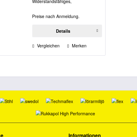
Widerstandsfähiges,
hydrophobiertes Oberleder,
wasserdichte Sympatex®-
Preise nach Anmeldung.
Membrane und Schnittschutz
gegen Kettensägen zeichnen
diesen Schuh aus. -...
Details
Vergleichen
Merken
ce
Informationen