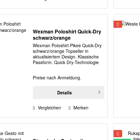
Wexman Poloshirt Quick-Dry
schwarz/orange
Wexman Poloshirt Pikee Quick-Dry
schwarz/orange Topseller in
aktualisiertem Design. Klassische
Passform. Quick Dry-Technologie
im gesamten Kleidungsstück sorgt
für ein trockenes Hautgefühl und
Preise nach Anmeldung.
besten Tragekomfort.
Reflektorstreifen über...
Details
Vergleichen
Merken