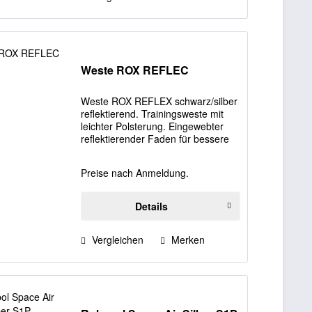
Weste ROX REFLEC
Weste ROX REFLEX schwarz/silber
reflektierend. Trainingsweste mit
leichter Polsterung. Eingewebter
reflektierender Faden für bessere
Sichtbarkeit im Dunkeln. Seitliches
Belüftungsgewebe. Reflektierender
Preise nach Anmeldung.
Zweiwegereissverschluß vorne....
Details
Vergleichen
Merken