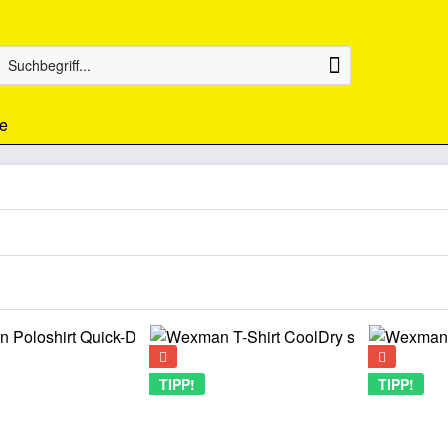
e
TIPP!
TIPP!