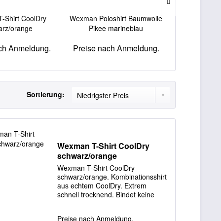
-Shirt CoolDry
Wexman Poloshirt Baumwolle
Wexman Polos
arz/orange
Pikee marineblau
Pik
ch Anmeldung.
Preise nach Anmeldung.
Preise nac
Sortierung:
Wexman T-Shirt CoolDry
schwarz/orange
Wexman T-Shirt CoolDry
schwarz/orange. Kombinationsshirt
aus echtem CoolDry. Extrem
schnell trocknend. Bindet keine
Feuchtigkeit. Flachstiche in Silber.
Material: 100% Polyester, CoolDry
Preise nach Anmeldung.