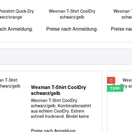
loshirt Quick-Dry
Wexman T-Shirt CoolDry
Wexman T
warz/orange
schwarz/gelb
schw
nach Anmeldung.
Preise nach Anmeldung.
Preise na
Wexman T-Shirt CoolDry
TIPP!
schwarz/gelb
Wexman T-Shirt CoolDry
schwarz/gelb. Kombinationsshirt
aus echtem CoolDry. Extrem
schnell trocknend. Bindet keine
Feuchtigkeit. Flachstiche in Silber.
Material: 100% Polyester, CoolDry
Preise nach Anmeldung.