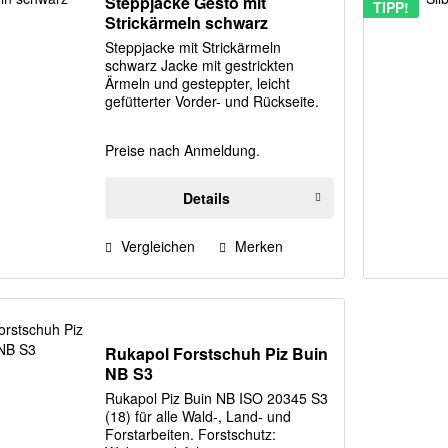
Steppjacke Gesto mit
TIPP!
Strickärmeln schwarz
Steppjacke mit Strickärmeln
schwarz Jacke mit gestrickten
Ärmeln und gesteppter, leicht
gefütterter Vorder- und Rückseite.
Die gestrickten Ärmel haben außen
eine feste Oberfläche, die
Preise nach Anmeldung.
Innenseite ist weich gebürstet. Zwei
seitliche...
Details
Vergleichen
Merken
Rukapol Forstschuh Piz Buin
NB S3
Rukapol Piz Buin NB ISO 20345 S3
(18) für alle Wald-, Land- und
Forstarbeiten. Forstschutz: