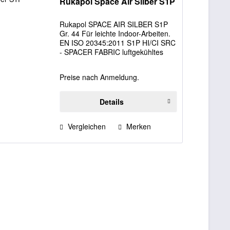
Rukapol Space Air Silber S1P
Rukapol SPACE AIR SILBER S1P
Gr. 44 Für leichte Indoor-Arbeiten.
EN ISO 20345:2011 S1P HI/CI SRC
- SPACER FABRIC luftgekühltes
Obermaterial - Sehr atmungsaktiv -
Original BOA-Schnürsystem -
Preise nach Anmeldung.
SPACER FABRIC luftgekühltes
Innenfutter,...
Details
Vergleichen
Merken