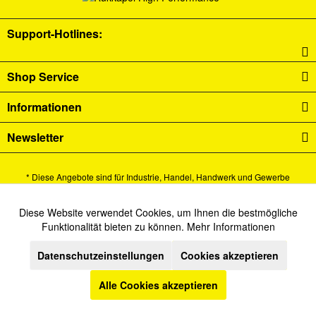
Support-Hotlines:
Shop Service
Informationen
Newsletter
* Diese Angebote sind für Industrie, Handel, Handwerk und Gewerbe
bestimmt.
Alle Preise verstehen sich zzgl. Mehrwertsteuer und
Versandkosten
und ggf.
Diese Website verwendet Cookies, um Ihnen die bestmögliche
Aktiv
Funktionale
Funktionalität bieten zu können.
Mehr Informationen
Nachnahmegebühren, wenn nicht anders beschrieben.
Datenschutzeinstellungen
Cookies akzeptieren
Cookie-Einstellungen
Newsletter
Kontakt
Inaktiv
Marketing
Versand und Zahlungsbedingungen
Datenschutz
AGB
Alle Cookies akzeptieren
Inaktiv
Tracking
Impressum