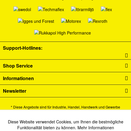
Support-Hotlines:
Shop Service
Informationen
Newsletter
* Diese Angebote sind für Industrie, Handel, Handwerk und Gewerbe
bestimmt.
Alle Preise verstehen sich zzgl. Mehrwertsteuer und
Versandkosten
und ggf.
Diese Website verwendet Cookies, um Ihnen die bestmögliche
Aktiv
Funktionale
Funktionalität bieten zu können.
Mehr Informationen
Nachnahmegebühren, wenn nicht anders beschrieben.