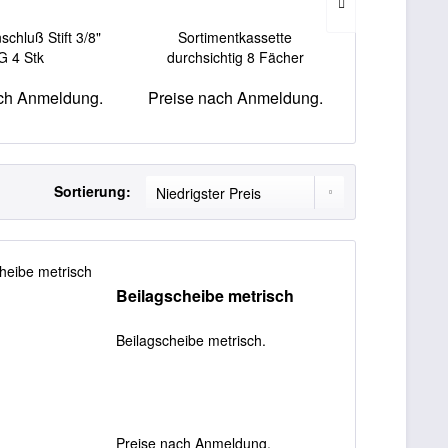
schluß Stift 3/8"
Sortimentkassette
Druckfede
G 4 Stk
durchsichtig 8 Fächer
ch Anmeldung.
Preise nach Anmeldung.
Preise nac
Sortierung:
Beilagscheibe metrisch
Beilagscheibe metrisch.
Preise nach Anmeldung.