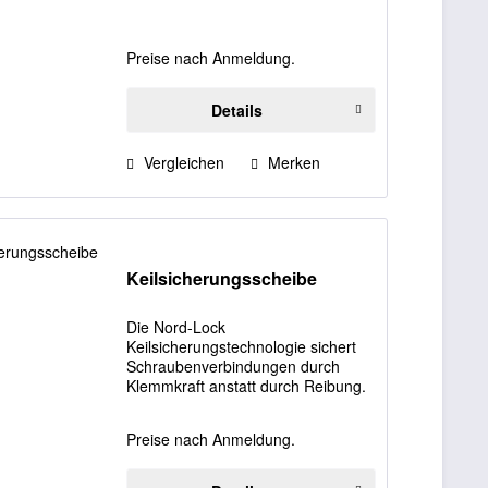
Preise nach Anmeldung.
Details
Vergleichen
Merken
Keilsicherungsscheibe
Die Nord-Lock
Keilsicherungstechnologie sichert
Schraubenverbindungen durch
Klemmkraft anstatt durch Reibung.
Die Keilsicherungsscheiben haben
auf der Innenseite Keilflächen und
Preise nach Anmeldung.
auf der Außenseite Radialrippen.
Der Winkel der Keilflächen...