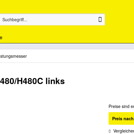
e
astungsmesser
480/H480C links
Preise sind e
Preis nac
Vergleiche