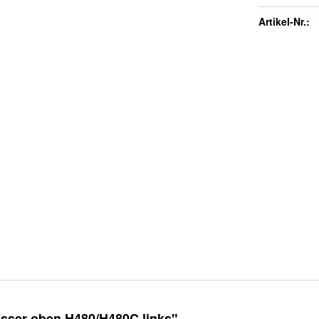
Artikel-Nr.:
sser oben H480/H480C links"