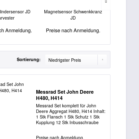
lindersensor JD
Magnetsensor Schwenkkranz
BALMEC Ant
rvester
JD
758HD DAN i
ch Anmeldung.
Preise nach Anmeldung.
Preise nac
Sortierung:
Messrad Set John Deere
H480, H414
Messrad Set komplett für John
Deere Aggregat H480, H414 Inhalt:
1 Stk Flansch 1 Stk Schutz 1 Stk
Kupplung 12 Stk Inbusschraube
12.9 M6x10 1 Stk Inbusschraube
12.9 M6x8 1 Stk Passstift 6 mm
Preise nach Anmeldung.