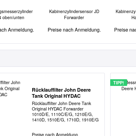
gsmesserzylinder
Kabinenzylindersensor JD
Kabinenzy
 oben/unten
Forwarder
Ha
nach Anmeldung.
Preise nach Anmeldung.
Preise na
TIPP!
Rücklauffilter John Deere
Tank Original HYDAC
Rücklauffilter John Deere Tank
Original HYDAC Forwarder
1010D/E, 1110C/E/G, 1210E/G,
1410D, 1510E/G, 1710D, 1910E/G
Harvester 1070D/E/G, 1170D/E/G,
1270D/E/G, 1470D/E/G
Preise nach Anmeldung.