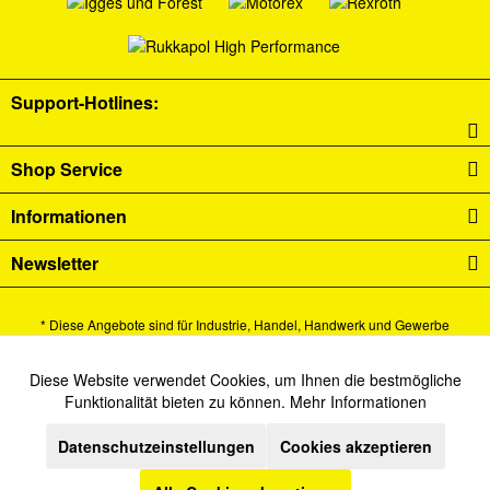
Support-Hotlines:
Shop Service
Informationen
Newsletter
* Diese Angebote sind für Industrie, Handel, Handwerk und Gewerbe
bestimmt.
Alle Preise verstehen sich zzgl. Mehrwertsteuer und
Versandkosten
und ggf.
Diese Website verwendet Cookies, um Ihnen die bestmögliche
Aktiv
Funktionale
Funktionalität bieten zu können.
Mehr Informationen
Nachnahmegebühren, wenn nicht anders beschrieben.
Datenschutzeinstellungen
Cookies akzeptieren
Cookie-Einstellungen
Newsletter
Kontakt
Inaktiv
Marketing
Versand und Zahlungsbedingungen
Datenschutz
AGB