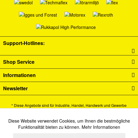
Support-Hotlines:
Shop Service
Informationen
Newsletter
* Diese Angebote sind für Industrie, Handel, Handwerk und Gewerbe
bestimmt.
Alle Preise verstehen sich zzgl. Mehrwertsteuer und
Versandkosten
und ggf.
Diese Website verwendet Cookies, um Ihnen die bestmögliche
Aktiv
Funktionale
Funktionalität bieten zu können.
Mehr Informationen
Nachnahmegebühren, wenn nicht anders beschrieben.