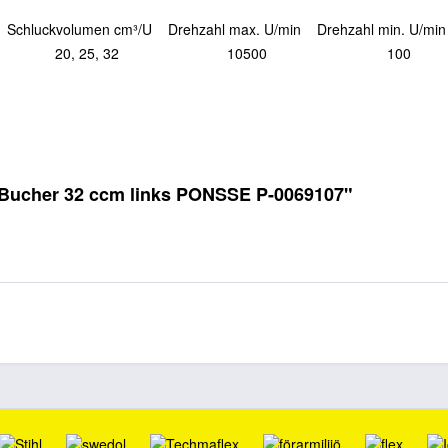
hluck­volumen cm³/U Drehzahl max. U/min Drehzahl min. U/min V
20, 25, 32 10500 100 1
n
 Bucher 32 ccm links PONSSE P-0069107"