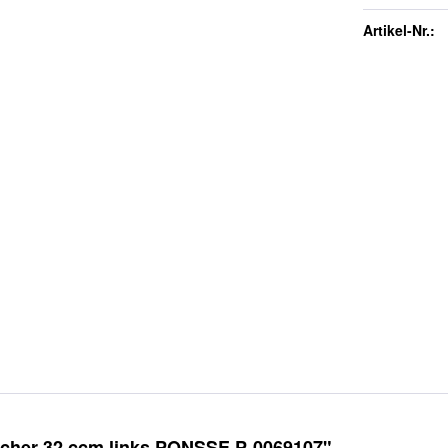
Artikel-Nr.:
cher 32 ccm links PONSSE P-0069107"