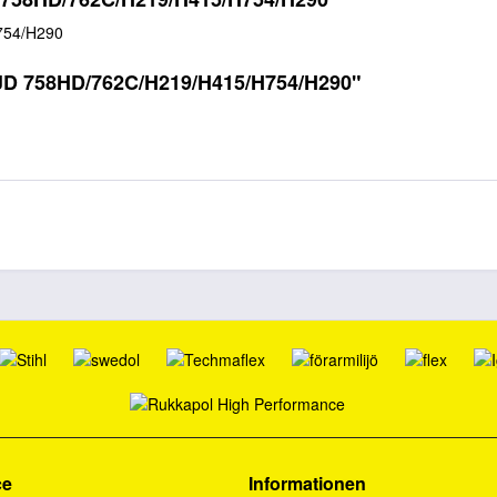
754/H290
l JD 758HD/762C/H219/H415/H754/H290"
ce
Informationen