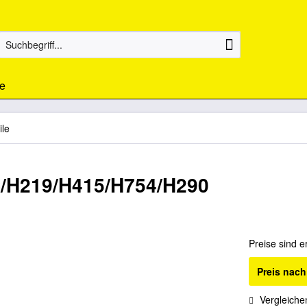
e
ile
C/H219/H415/H754/H290
Preise sind e
Preis nac
Vergleiche