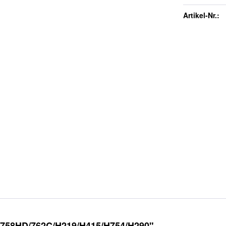
Artikel-Nr.:
D 758HD/762C/H219/H415/H754/H290"