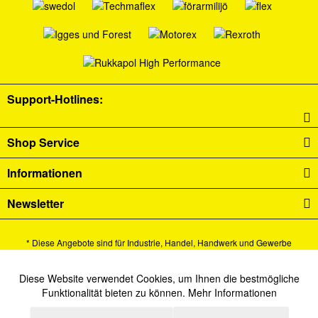
Support-Hotlines:
Shop Service
Informationen
Newsletter
* Diese Angebote sind für Industrie, Handel, Handwerk und Gewerbe
bestimmt.
Alle Preise verstehen sich zzgl. Mehrwertsteuer und
Versandkosten
und ggf.
Diese Website verwendet Cookies, um Ihnen die bestmögliche
Aktiv
Funktionale
Funktionalität bieten zu können.
Mehr Informationen
Nachnahmegebühren, wenn nicht anders beschrieben.