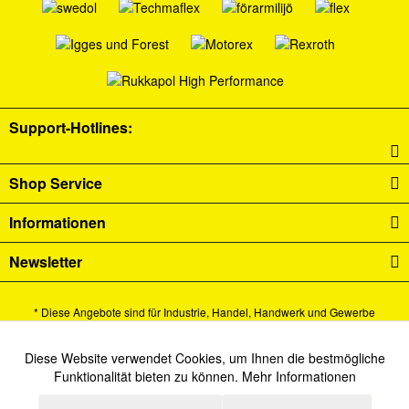
Support-Hotlines:
Shop Service
Informationen
Newsletter
* Diese Angebote sind für Industrie, Handel, Handwerk und Gewerbe
bestimmt.
Alle Preise verstehen sich zzgl. Mehrwertsteuer und
Versandkosten
und ggf.
Diese Website verwendet Cookies, um Ihnen die bestmögliche
Aktiv
Funktionale
Funktionalität bieten zu können.
Mehr Informationen
Nachnahmegebühren, wenn nicht anders beschrieben.