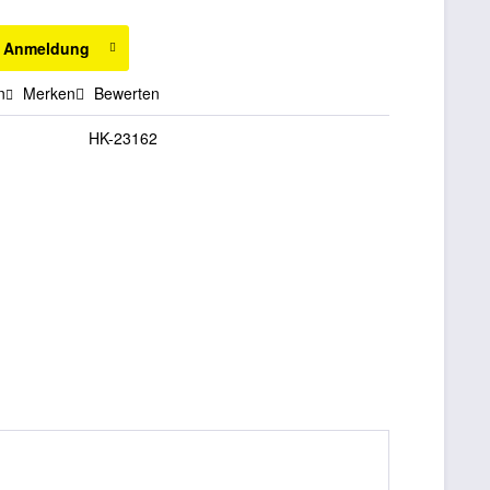
h Anmeldung
n
Merken
Bewerten
HK-23162