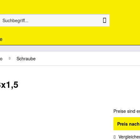
e
jo
Schraube
x1,5
Preise sind e
Preis nac
Vergleiche