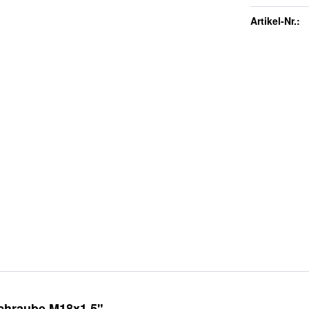
Artikel-Nr.:
chraube M18x1,5"