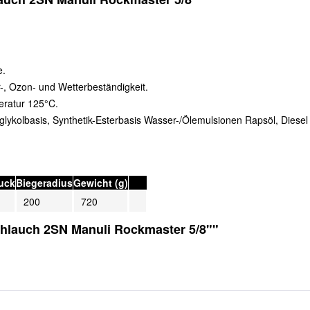
e.
, Ozon- und Wetterbeständigkeit.
eratur 125°C.
lykolbasis, Synthetik-Esterbasis Wasser-/Ölemulsionen Rapsöl, Diesel 
ruck
Biegeradius
Gewicht (g)
200
720
chlauch 2SN Manuli Rockmaster 5/8""