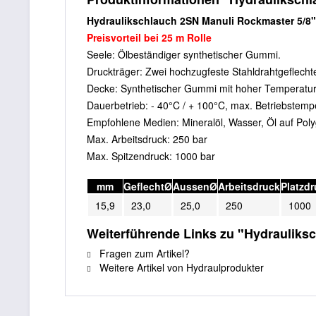
Hydraulikschlauch 2SN Manuli Rockmaster 5/8"
Preisvorteil bei 25 m Rolle
Seele: Ölbeständiger synthetischer Gummi.
Druckträger: Zwei hochzugfeste Stahldrahtgeflecht
Decke: Synthetischer Gummi mit hoher Temperatur-
Dauerbetrieb: - 40°C / + 100°C, max. Betriebstemp
Empfohlene Medien: Mineralöl, Wasser, Öl auf Polyg
Max. Arbeitsdruck: 250 bar
Max. Spitzendruck: 1000 bar
mm
GeflechtØ
AussenØ
Arbeitsdruck
Platzd
15,9
23,0
25,0
250
1000
Weiterführende Links zu "Hydrauliks
Fragen zum Artikel?
Weitere Artikel von Hydraulprodukter