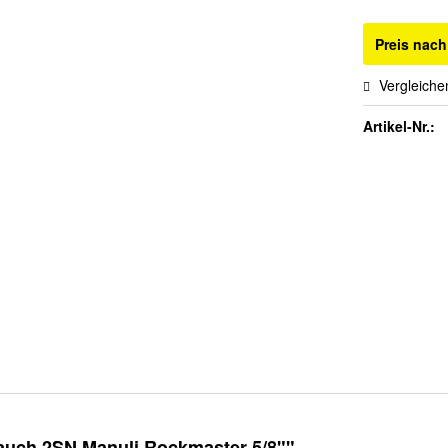
Preis nac
Vergleiche
Artikel-Nr.:
auch 2SN Manuli Rockmaster 5/8""