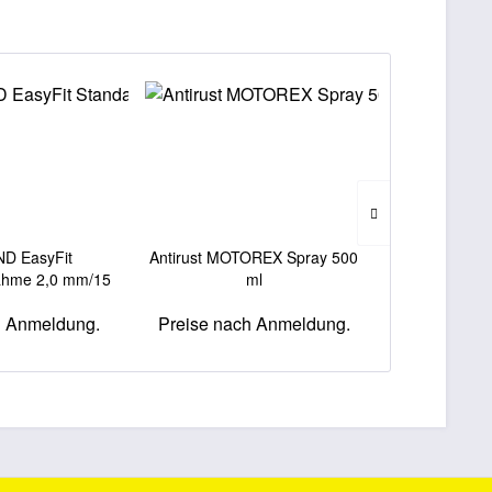
D EasyFit
Antirust MOTOREX Spray 500
Presshül
ahme 2,0 mm/15
ml
...
h Anmeldung.
Preise nach Anmeldung.
Preise na