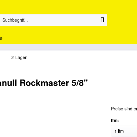
e
2-Lagen
nuli Rockmaster 5/8"
Preise sind e
lfm: